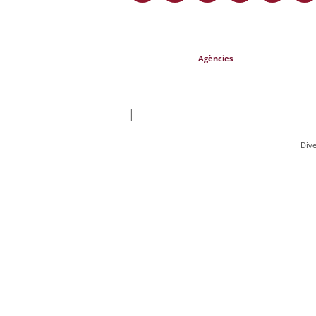
Agències
|
Div