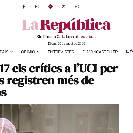
Els Països Catalans al teu abast
Dijous, 06 de agost del 2026
PAÍS
OPINIÓ
ENTREVISTES
ELMONCASTELLER
MÉ
7 els crítics a l’UCI per
s registren més de
os