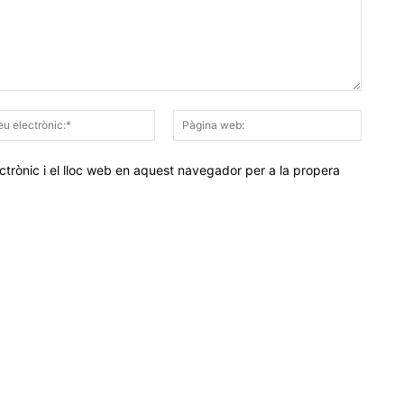
Correu
Pàgina
electrònic:*
web:
trònic i el lloc web en aquest navegador per a la propera