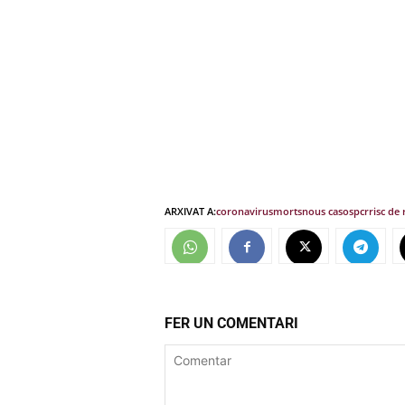
ARXIVAT A:
coronavirus
morts
nous casos
pcr
risc de
FER UN COMENTARI