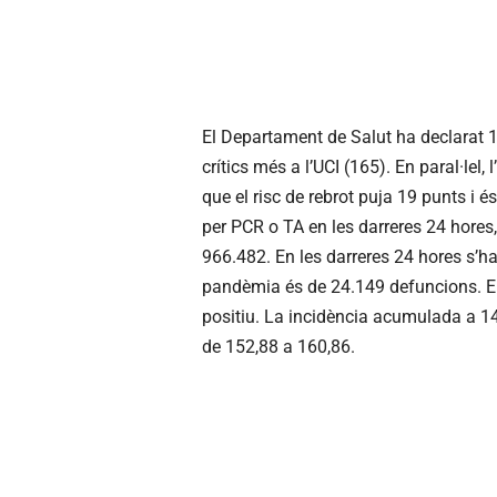
El Departament de Salut ha declarat 1
crítics més a l’UCI (165). En paral·lel,
que el risc de rebrot puja 19 punts i 
per PCR o TA en les darreres 24 hores, 
966.482. En les darreres 24 hores s’han 
pandèmia és de 24.149 defuncions. El
positiu. La incidència acumulada a 14
de 152,88 a 160,86.