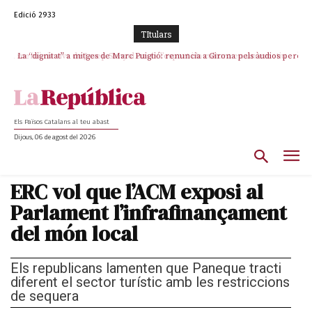
Edició 2933
TItulars
La “dignitat” a mitges de Marc Puigtió: renuncia a Girona pels àudios però
s’aferra als càrrecs remunerats de Sant Julià i el Consell Comarcal
Els Països Catalans al teu abast
Dijous, 06 de agost del 2026
ERC vol que l’ACM exposi al
Parlament l’infrafinançament
del món local
Els republicans lamenten que Paneque tracti
diferent el sector turístic amb les restriccions
de sequera