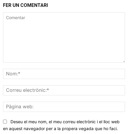
FER UN COMENTARI
Comentar
Nom
Corr
elec
Pàgi
web
Deseu el meu nom, el meu correu electrònic i el lloc web
en aquest navegador per a la propera vegada que ho faci.