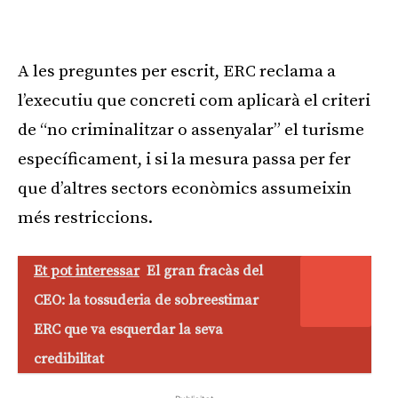
A les preguntes per escrit, ERC reclama a
l’executiu que concreti com aplicarà el criteri
de “no criminalitzar o assenyalar” el turisme
específicament, i si la mesura passa per fer
que d’altres sectors econòmics assumeixin
més restriccions.
Et pot interessar
El gran fracàs del
CEO: la tossuderia de sobreestimar
ERC que va esquerdar la seva
credibilitat