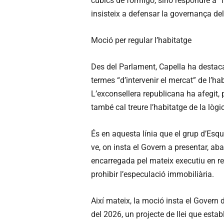
cúbics de formigó, sinó respondre a “l
insisteix a defensar la governança del
Moció per regular l’habitatge
Des del Parlament, Capella ha destaca
termes “d’intervenir el mercat” de l’ha
L’exconsellera republicana ha afegit, 
també cal treure l’habitatge de la lògi
És en aquesta línia que el grup d’Esq
ve, on insta el Govern a presentar, aba
encarregada pel mateix executiu en re
prohibir l’especulació immobiliària.
Així mateix, la moció insta el Govern d
del 2026, un projecte de llei que esta