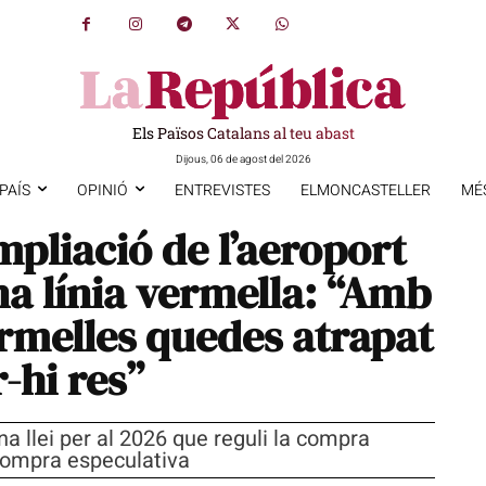
Els Països Catalans al teu abast
Dijous, 06 de agost del 2026
PAÍS
OPINIÓ
ENTREVISTES
ELMONCASTELLER
MÉ
mpliació de l’aeroport
na línia vermella: “Amb
ermelles quedes atrapat
-hi res”
 llei per al 2026 que reguli la compra
 compra especulativa