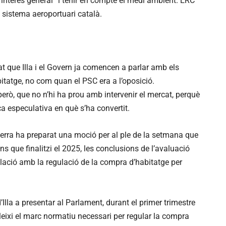
’interès general” i tenir en compte el medi ambient. ERC
 sistema aeroportuari català.
t que Illa i el Govern ja comencen a parlar amb els
bitatge, no com quan el PSC era a l’oposició.
però, que no n’hi ha prou amb intervenir el mercat, perquè
ca especulativa en què s’ha convertit.
uerra ha preparat una moció per al ple de la setmana que
ns que finalitzi el 2025, les conclusions de l’avaluació
lació amb la regulació de la compra d’habitatge per
’Illa a presentar al Parlament, durant el primer trimestre
bleixi el marc normatiu necessari per regular la compra