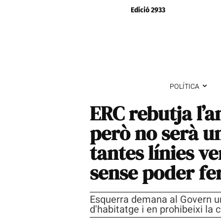
Edició 2933
POLÍTICA
ERC rebutja l’a
però no serà u
tantes línies v
sense poder fer
Esquerra demana al Govern una
d'habitatge i en prohibeixi la