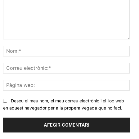
Comentar
Nom
Corr
elec
Pàgi
web
Deseu el meu nom, el meu correu electrònic i el lloc web
en aquest navegador per a la propera vegada que ho faci.