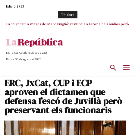
Edició 2933
TItulars
La “dignitat” a mitges de Marc Puigtió: renuncia a Girona pels àudios però
s’aferra als càrrecs remunerats de Sant Julià i el Consell Comarcal
Els Països Catalans al teu abast
Dijous, 06 de agost del 2026
ERC, JxCat, CUP i ECP
aproven el dictamen que
defensa l’escó de Juvillà però
preservant els funcionaris