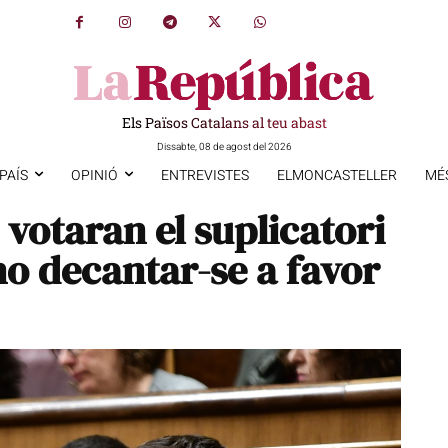
Els Països Catalans al teu abast
Dissabte, 08 de agost del 2026
PAÍS
OPINIÓ
ENTREVISTES
ELMONCASTELLER
MÉ
 votaran el suplicatori
no decantar-se a favor