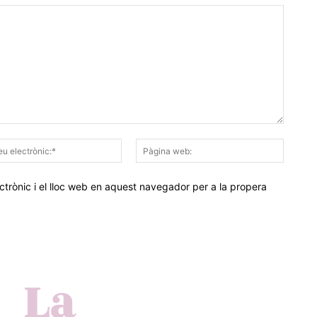
Correu
Pàgina
electrònic:*
web:
trònic i el lloc web en aquest navegador per a la propera