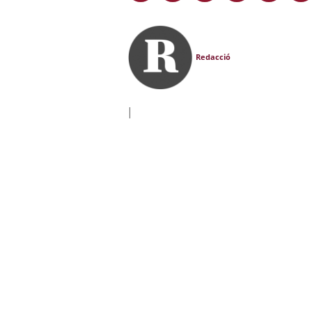
Redacció
|