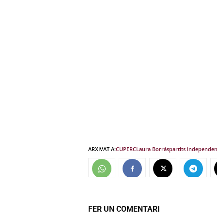
ARXIVAT A:
CUP
ERC
Laura Borràs
partits independen
FER UN COMENTARI