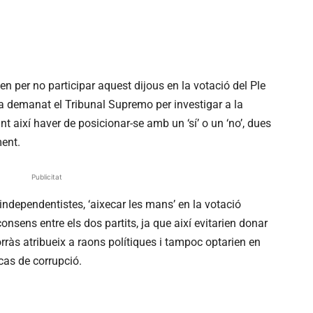
en per no participar aquest dijous en la votació del Ple
ha demanat el Tribunal
Supremo
per investigar a la
ant així haver de posicionar-se amb un ‘sí’ o un ‘no’, dues
ent.
Publicitat
dependentistes, ‘aixecar les mans’ en la votació
sens entre els dos partits, ja que així evitarien donar
ràs atribueix a raons polítiques i tampoc optarien en
cas de corrupció.