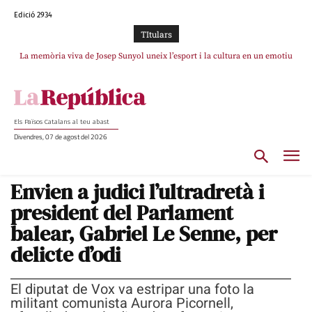
Edició 2934
TItulars
La memòria viva de Josep Sunyol uneix l’esport i la cultura en un emotiu
La “dignitat” a mitges de Marc Puigtió: renuncia a Girona pels àudios però
s’aferra als càrrecs remunerats de Sant Julià i el Consell Comarcal
homenatge a Guadarrama pel seu 90è aniversari
Els Països Catalans al teu abast
Divendres, 07 de agost del 2026
Envien a judici l’ultradretà i
president del Parlament
balear, Gabriel Le Senne, per
delicte d’odi
El diputat de Vox va estripar una foto la
militant comunista Aurora Picornell,