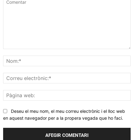
Comentar
Nom
Corr
elec
Pàgi
web
Deseu el meu nom, el meu correu electrònic i el lloc web
en aquest navegador per a la propera vegada que ho faci.