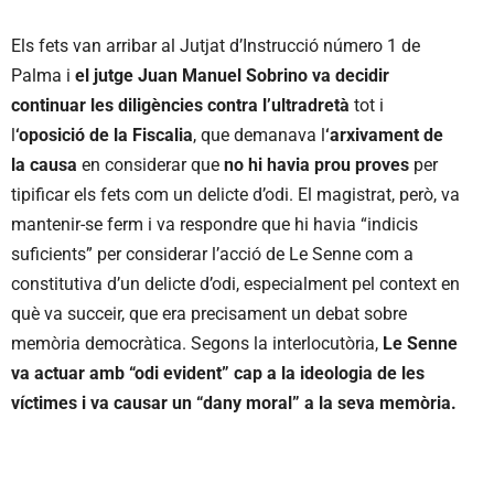
Els fets van arribar al Jutjat d’Instrucció número 1 de
Palma i
el jutge Juan Manuel Sobrino va decidir
continuar les diligències contra l’ultradretà
tot i
l
‘oposició de la Fiscalia
, que demanava l
‘arxivament de
la causa
en considerar que
no hi havia prou proves
per
tipificar els fets com un delicte d’odi. El magistrat, però, va
mantenir-se ferm i va respondre que hi havia “indicis
suficients” per considerar l’acció de Le Senne com a
constitutiva d’un delicte d’odi, especialment pel context en
què va succeir, que era precisament un debat sobre
memòria democràtica. Segons la interlocutòria,
Le Senne
va actuar amb “odi evident” cap a la ideologia de les
víctimes i va causar un “dany moral” a la seva memòria.