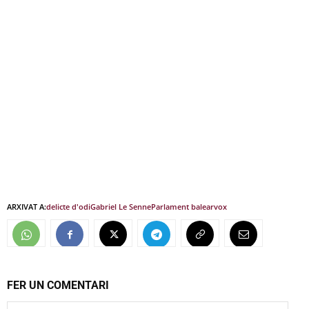
ARXIVAT A:
delicte d'odi
Gabriel Le Senne
Parlament balear
vox
FER UN COMENTARI