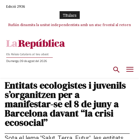
Edició 2936
TItulars
Rufián dinamita la unitat independentista amb un atac frontal al retorn
Puigdemont reivindica la transparència del seu retorn i manté el pols
ferm per la plena llibertat dels encausats
de Puigdemont
Els Països Catalans al teu abast
Diumenge, 09 de agost del 2026
Entitats ecologistes i juvenils
s’organitzen per a
manifestar-se el 8 de juny a
Barcelona davant “la crisi
ecosocial”
Sota el lema 'Salut, Terra, Futur', les entitats