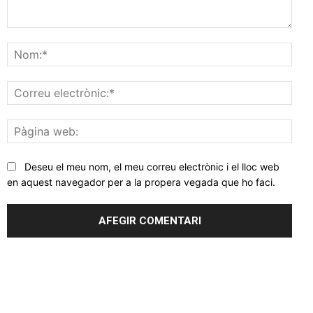
Comentar
Nom
Corr
elec
Pàgi
web
Deseu el meu nom, el meu correu electrònic i el lloc web
en aquest navegador per a la propera vegada que ho faci.