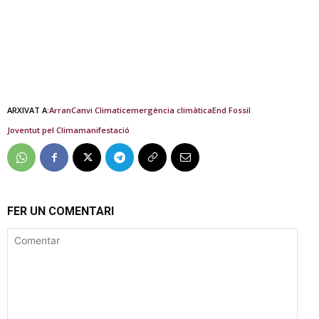
ARXIVAT A:
Arran
Canvi Climatic
emergència climàtica
End Fossil
Joventut pel Clima
manifestació
FER UN COMENTARI