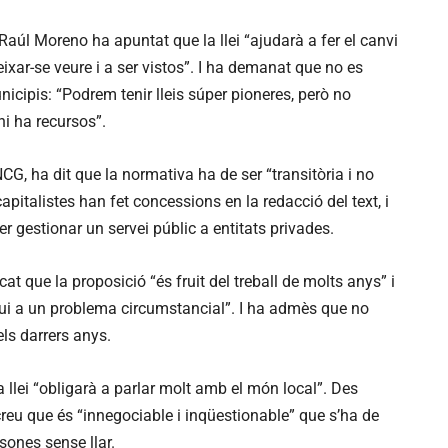
Raúl Moreno ha apuntat que la llei “ajudarà a fer el canvi
eixar-se veure i a ser vistos”. I ha demanat que no es
unicipis: “Podrem tenir lleis súper pioneres, però no
i ha recursos”.
, ha dit que la normativa ha de ser “transitòria i no
apitalistes han fet concessions en la redacció del text, i
r gestionar un servei públic a entitats privades.
t que la proposició “és fruit del treball de molts anys” i
gui a un problema circumstancial”. I ha admès que no
els darrers anys.
a llei “obligarà a parlar molt amb el món local”. Des
reu que és “innegociable i inqüestionable” que s’ha de
sones sense llar.