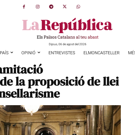
Els Països Catalans al teu abast
Dijous, 06 de agost del 2026
PAÍS
OPINIÓ
ENTREVISTES
ELMONCASTELLER
MÉ
amitació
e la proposició de llei
ensellarisme