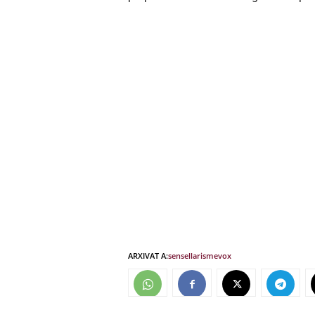
ARXIVAT A:
sensellarisme
vox