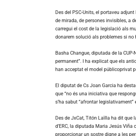
Des del PSC-Units, el portaveu adjunt 
de mirada, de persones invisibles, a d
carregui el cost de la legislació als m
donarem solució als problemes si no h
Basha Changue, diputada de la CUP-NCG
permanent”. I ha explicat que els antic
han acceptat el model públicoprivat pe
El diputat de Cs Joan Garcia ha destaca
que “no és una iniciativa que respon
s’ha sabut “afrontar legislativament” 
Des de JxCat, Titón Laïlla ha dit que l
d’ERC, la diputada Maria Jesús Viña c
proporcionar un sostre digne a les per