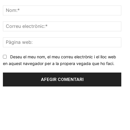
Comentar
Nom
Corr
elec
Pàgi
web
Deseu el meu nom, el meu correu electrònic i el lloc web
en aquest navegador per a la propera vegada que ho faci.