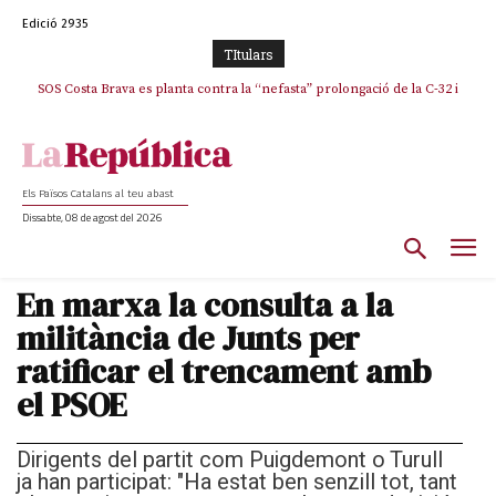
Edició 2935
TItulars
SOS Costa Brava es planta contra la “nefasta” prolongació de la C-32 i
n’exigeix la retirada immediata
Els Països Catalans al teu abast
Dissabte, 08 de agost del 2026
En marxa la consulta a la
militància de Junts per
ratificar el trencament amb
el PSOE
Dirigents del partit com Puigdemont o Turull
ja han participat: "Ha estat ben senzill tot, tant