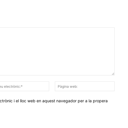
Correu
Pàgina
electrònic:*
web:
trònic i el lloc web en aquest navegador per a la propera