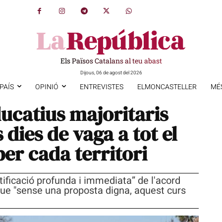
Els Països Catalans al teu abast
Dijous, 06 de agost del 2026
PAÍS
OPINIÓ
ENTREVISTES
ELMONCASTELLER
MÉ
ducatius majoritaris
dies de vaga a tot el
per cada territori
ficació profunda i immediata” de l'acord
que "sense una proposta digna, aquest curs