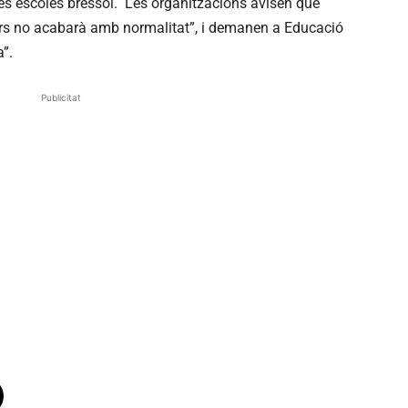
es escoles bressol. Les organitzacions avisen que
urs no acabarà amb normalitat”, i demanen a Educació
”.
Publicitat