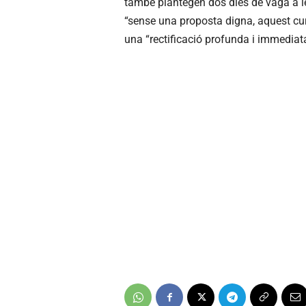
també plantegen dos dies de vaga a l
“sense una proposta digna, aquest c
una “rectificació profunda i immediata