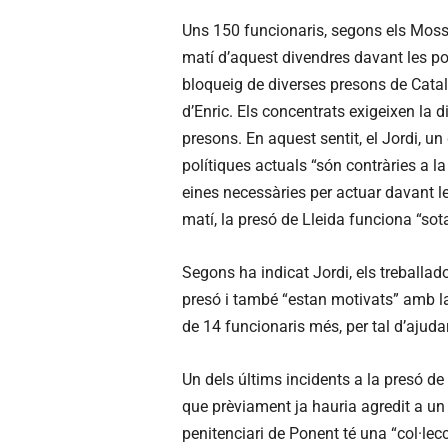
Uns 150 funcionaris, segons els Mosso
matí d’aquest divendres davant les por
bloqueig de diverses presons de Cata
d’Enric. Els concentrats exigeixen la d
presons. En aquest sentit, el Jordi, u
polítiques actuals “són contràries a la
eines necessàries per actuar davant le
matí, la presó de Lleida funciona “sot
Segons ha indicat Jordi, els treballado
presó i també “estan motivats” amb l
de 14 funcionaris més, per tal d’ajudar
Un dels últims incidents a la presó de 
que prèviament ja hauria agredit a un 
penitenciari de Ponent té una “col·lecc