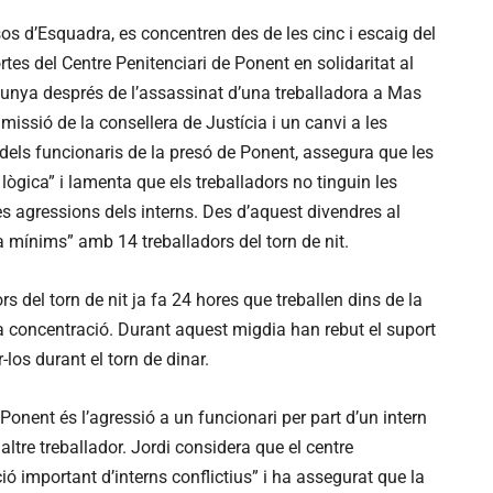
s d’Esquadra, es concentren des de les cinc i escaig del
tes del Centre Penitenciari de Ponent en solidaritat al
lunya després de l’assassinat d’una treballadora a Mas
imissió de la consellera de Justícia i un canvi a les
n dels funcionaris de la presó de Ponent, assegura que les
 lògica” i lamenta que els treballadors no tinguin les
s agressions dels interns. Des d’aquest divendres al
a mínims” amb 14 treballadors del torn de nit.
rs del torn de nit ja fa 24 hores que treballen dins de la
a concentració. Durant aquest migdia han rebut el suport
-los durant el torn de dinar.
Ponent és l’agressió a un funcionari per part d’un intern
altre treballador. Jordi considera que el centre
ió important d’interns conflictius” i ha assegurat que la