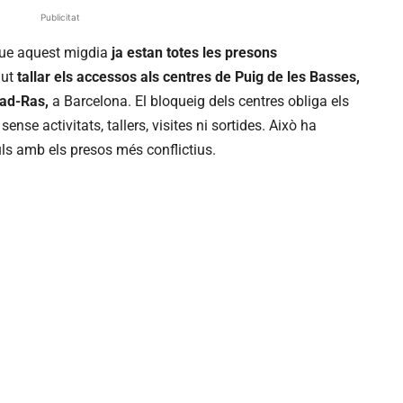
Publicitat
 que aquest migdia
ja estan totes les presons
gut
tallar els accessos als centres de Puig de les Basses,
Wad-Ras,
a Barcelona. El bloqueig dels centres obliga els
ense activitats, tallers, visites ni sortides. Això ha
ls amb els presos més conflictius.