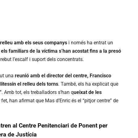
el relleu amb els seus companys
i només ha entrat un
, els familiars de la víctima s’han acostat fins a la presó
rebut l’escalf i suport dels concentrats.
ut una
reunió amb el director del centre, Francisco
itessin el relleu dels torns
. També, els ha explicat que
a”. Amb tot, els treballadors s’han q
ueixat de les
fet, han afirmat que Mas d’Enric és el “pitjor centre” de
ren al Centre Penitenciari de Ponent per
era de Justícia