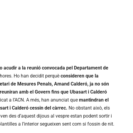
o acudir a la reunió convocada pel Departament de
 hores. Ho han decidit perquè
consideren que la
retari de Mesures Penals, Amand Calderó, ja no són
 reuniran amb el Govern fins que Ubasart i Calderó
licat a l’ACN. A més, han anunciat que
mantindran el
art i Calderó cessin del càrrec.
No obstant això, els
aven des d’aquest dijous al vespre estan podent sortir i
antilles a l’interior segueixen sent com si fossin de nit.