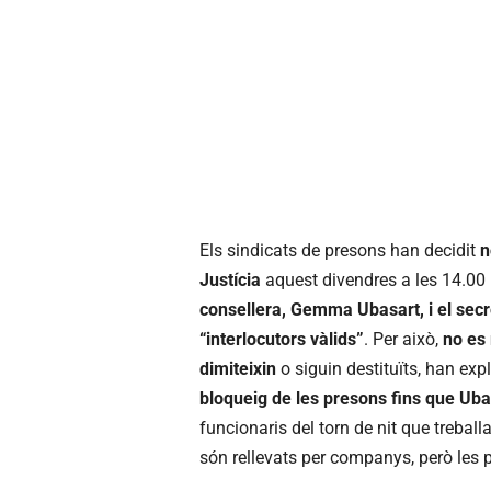
Els sindicats de presons han decidit
n
Justícia
aquest divendres a les 14.00
consellera, Gemma Ubasart, i el sec
“interlocutors vàlids”
. Per això,
no es
dimiteixin
o siguin destituïts, han exp
bloqueig de les presons fins que Ubas
funcionaris del torn de nit que treball
són rellevats per companys, però les pl