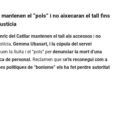
mantenen el “pols” i no aixecaran el tall fins
ustícia
ric del Catllar mantenen el tall als accessos
i
no
stícia,
Gemma Ubasart, i la cúpula del servei
uen la lluita i el “pols” per
denunciar la mort d’una
ca de personal.
Reclamen que s
e’ls reconegui com a
l
es polítiques de “bonisme” els ha fet perdre autoritat