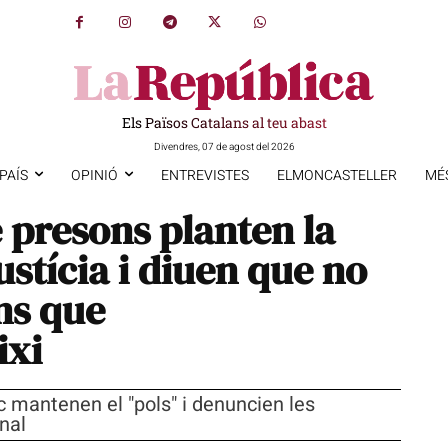
Els Països Catalans al teu abast
Divendres, 07 de agost del 2026
PAÍS
OPINIÓ
ENTREVISTES
ELMONCASTELLER
MÉ
e presons planten la
ustícia i diuen que no
ins que
ixi
c mantenen el "pols" i denuncien les
onal