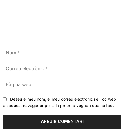
Comentar
Nom
Corr
elec
Pàgi
web
Deseu el meu nom, el meu correu electrònic i el lloc web
en aquest navegador per a la propera vegada que ho faci.