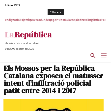
Edició 2933
TItulars
Indignació i denúncia contundent per un nou atac als drets lingüístics i a
Junts exigeix que Catalunya quedi “fora” del repartiment dels menors
la dignitat humana a la Jonquera
migrants de Ceuta
Els Països Catalans al teu abast
Dijous, 06 de agost del 2026
Els Mossos per la República
Catalana exposen el matusser
intent d’infiltració policial
patit entre 2014 i 2017