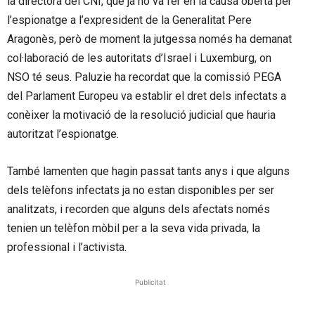
la directora del CNI, que ja ho va fer en la causa oberta per
l’espionatge a l’expresident de la Generalitat Pere
Aragonès, però de moment la jutgessa només ha demanat
col·laboració de les autoritats d’Israel i Luxemburg, on
NSO té seus. Paluzie ha recordat que la comissió PEGA
del Parlament Europeu va establir el dret dels infectats a
conèixer la motivació de la resolució judicial que hauria
autoritzat l’espionatge.
També lamenten que hagin passat tants anys i que alguns
dels telèfons infectats ja no estan disponibles per ser
analitzats, i recorden que alguns dels afectats només
tenien un telèfon mòbil per a la seva vida privada, la
professional i l’activista.
Publicitat