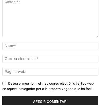
Comentar
Nom
Corr
elec
Pàgi
web
Deseu el meu nom, el meu correu electrònic i el lloc web
en aquest navegador per a la propera vegada que ho faci.