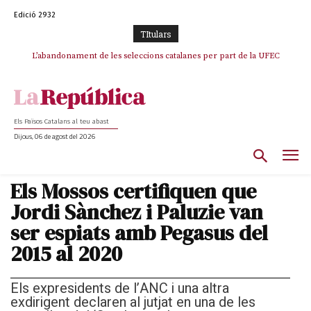
Edició 2932
TItulars
L’abandonament de les seleccions catalanes per part de la UFEC
espanyolitza l’esport del país
Els Països Catalans al teu abast
Dijous, 06 de agost del 2026
Els Mossos certifiquen que
Jordi Sànchez i Paluzie van
ser espiats amb Pegasus del
2015 al 2020
Els expresidents de l’ANC i una altra
exdirigent declaren al jutjat en una de les