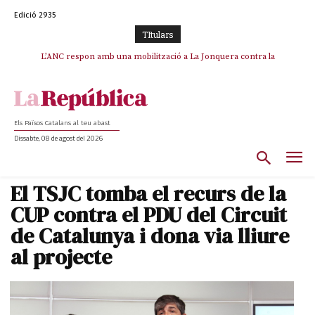
Edició 2935
TItulars
SOS Costa Brava es planta contra la “nefasta” prolongació de la C-32 i
L’ANC respon amb una mobilització a La Jonquera contra la
catalanofòbia i els abusos de la Policia Nacional
n’exigeix la retirada immediata
Els Països Catalans al teu abast
Dissabte, 08 de agost del 2026
El TSJC tomba el recurs de la
CUP contra el PDU del Circuit
de Catalunya i dona via lliure
al projecte