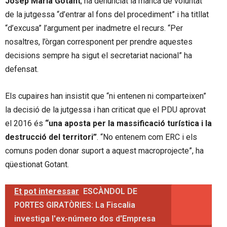
Josep Maria Gotant
, ha denunciat la manca de voluntat
de la jutgessa “d’entrar al fons del procediment” i ha titllat
“d’excusa” l’argument per inadmetre el recurs. “Per
nosaltres, l’òrgan corresponent per prendre aquestes
decisions sempre ha sigut el secretariat nacional” ha
defensat.
Els cupaires han insistit que “ni entenen ni comparteixen”
la decisió de la jutgessa i han criticat que el PDU aprovat
el 2016 és
“una aposta per la massificació turística i la
destrucció del territori”
. “No entenem com ERC i els
comuns poden donar suport a aquest macroprojecte”, ha
qüestionat Gotant.
Et pot interessar
ESCÀNDOL DE
PORTES GIRATÒRIES: La Fiscalia
investiga l'ex-número dos d'Empresa