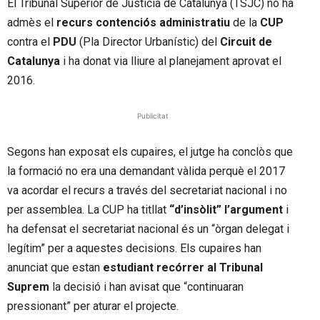
El Tribunal Superior de Justícia de Catalunya (TSJC) no ha
admès el
recurs contenciós administratiu
de la
CUP
contra el
PDU
(Pla Director Urbanístic) del
Circuit de
Catalunya
i ha donat via lliure al planejament aprovat el
2016.
Publicitat
Segons han exposat els cupaires, el jutge ha conclòs que
la formació no era una demandant vàlida perquè el 2017
va acordar el recurs a través del secretariat nacional i no
per assemblea. La CUP ha titllat
“d’insòlit” l’argument
i
ha defensat el secretariat nacional és un “òrgan delegat i
legítim” per a aquestes decisions. Els cupaires han
anunciat que estan
estudiant recórrer al Tribunal
Suprem
la decisió i han avisat que “continuaran
pressionant” per aturar el projecte.