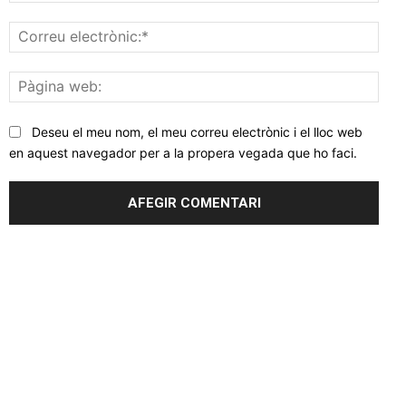
Corr
elec
Pàgi
web
Deseu el meu nom, el meu correu electrònic i el lloc web
en aquest navegador per a la propera vegada que ho faci.