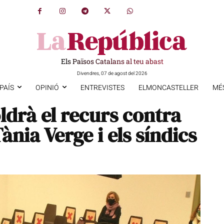
Els Països Catalans al teu abast
Divendres, 07 de agost del 2026
PAÍS
OPINIÓ
ENTREVISTES
ELMONCASTELLER
MÉ
ldrà el recurs contra
ània Verge i els síndics