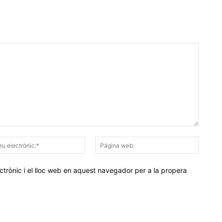
Correu
Pàgina
electrònic:*
web:
trònic i el lloc web en aquest navegador per a la propera