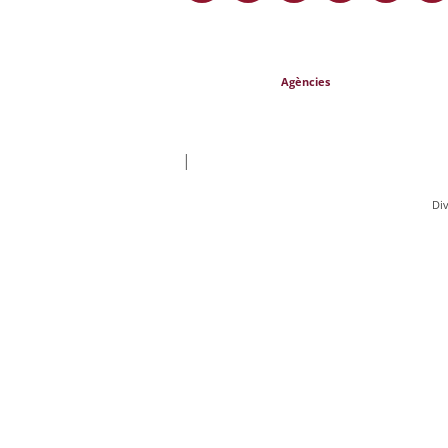
Agències
|
Di