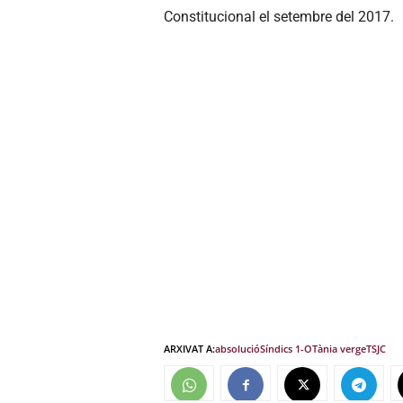
Constitucional el setembre del 2017.
ARXIVAT A:
absolució
Síndics 1-O
Tània verge
TSJC