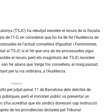
alunya (TSJC) ha rebutjat resoldre el recurs de la fiscalia
als de l’1-O, en considerar que ho ha de fer l’Audiència de
cessades és l’actual consellera d’Igualtat i Feminismes,
tat al TSJC si el fet que una de les processades sigui
esoldre el recurs, però els magistrats del TSJC recorden
 es van fer abans que Verge fos consellera, el maig passat,
tant per la via ordinària, a l’Audiència.
Publicitat
olts pel jutjat penal 11 de Barcelona dels delictes de
públiques, però el ministeri públic va presentar un
o s’ha acreditat que els síndics donessin cap instrucció
esprés de les providències dictades pel Tribunal