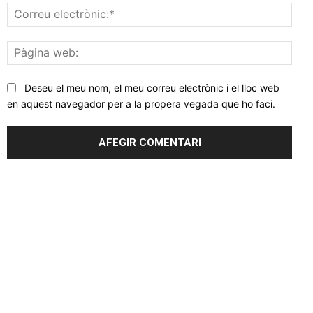
Corr
elec
Pàgi
web
Deseu el meu nom, el meu correu electrònic i el lloc web
en aquest navegador per a la propera vegada que ho faci.