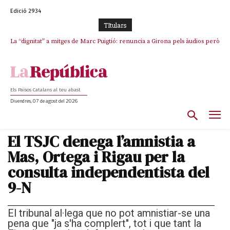
Edició 2934
TItulars
La “dignitat” a mitges de Marc Puigtió: renuncia a Girona pels àudios però
s’aferra als càrrecs remunerats de Sant Julià i el Consell Comarcal
Els Països Catalans al teu abast
Divendres, 07 de agost del 2026
El TSJC denega l’amnistia a
Mas, Ortega i Rigau per la
consulta independentista del
9-N
El tribunal al·lega que no pot amnistiar-se una
pena que "ja s'ha complert", tot i que tant la