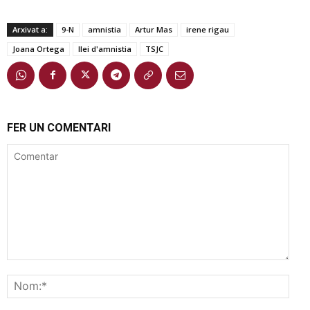
Arxivat a:
9-N
amnistia
Artur Mas
irene rigau
Joana Ortega
llei d'amnistia
TSJC
FER UN COMENTARI
Comentar
Nom