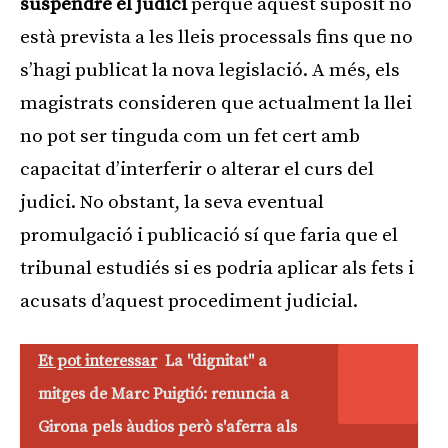
suspendre el judici
perquè aquest supòsit no
està prevista a les lleis processals fins que no
s’hagi publicat la nova legislació. A més, els
magistrats consideren que actualment la llei
no pot ser tinguda com un fet cert amb
capacitat d’interferir o alterar el curs del
judici. No obstant, la seva eventual
promulgació i publicació sí que faria que el
tribunal estudiés si es podria aplicar als fets i
acusats d’aquest procediment judicial.
Et pot interessar
La "dignitat" a
mitges de Marc Puigtió: renuncia a
Girona pels àudios però s'aferra als