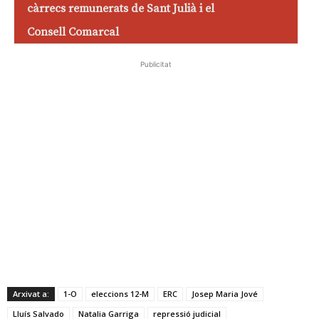
càrrecs remunerats de Sant Julià i el
Consell Comarcal
Publicitat
Arxivat a:
1-O
eleccions 12-M
ERC
Josep Maria Jové
Lluís Salvado
Natalia Garriga
repressió judicial