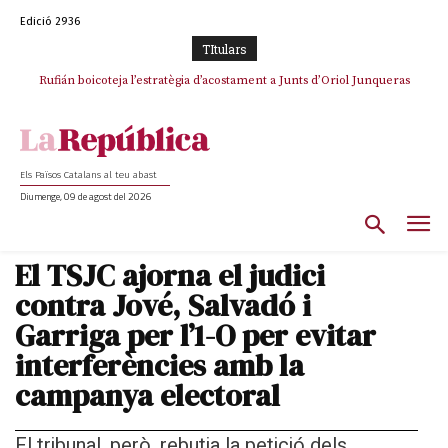
Edició 2936
TItulars
Rufián boicoteja l’estratègia d’acostament a Junts d’Oriol Junqueras
Rufián dinamita la unitat independentista amb un atac frontal al retorn
de Puigdemont
Els Països Catalans al teu abast
Diumenge, 09 de agost del 2026
El TSJC ajorna el judici
contra Jové, Salvadó i
Garriga per l’1-O per evitar
interferències amb la
campanya electoral
El tribunal, però, rebutja la petició dels