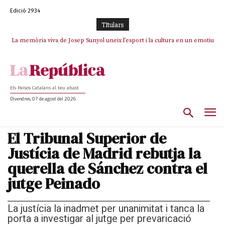
Edició 2934
TItulars
La memòria viva de Josep Sunyol uneix l’esport i la cultura en un emotiu
La “dignitat” a mitges de Marc Puigtió: renuncia a Girona pels àudios però
s’aferra als càrrecs remunerats de Sant Julià i el Consell Comarcal
homenatge a Guadarrama pel seu 90è aniversari
Els Països Catalans al teu abast
Divendres, 07 de agost del 2026
El Tribunal Superior de
Justícia de Madrid rebutja la
querella de Sánchez contra el
jutge Peinado
La justícia la inadmet per unanimitat i tanca la
porta a investigar al jutge per prevaricació