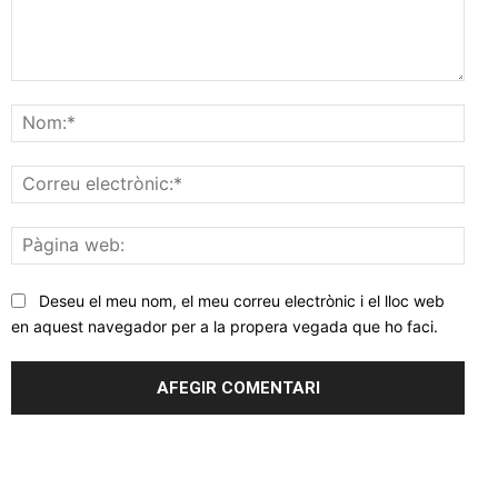
Comentar
Nom
Corr
elec
Pàgi
web
Deseu el meu nom, el meu correu electrònic i el lloc web
en aquest navegador per a la propera vegada que ho faci.