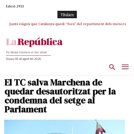
Edició 2933
TItulars
Junts exigeix que Catalunya quedi “fora” del repartiment dels menors
migrants de Ceuta
Els Països Catalans al teu abast
Dijous, 06 de agost del 2026
El TC salva Marchena de
quedar desautoritzat per la
condemna del setge al
Parlament