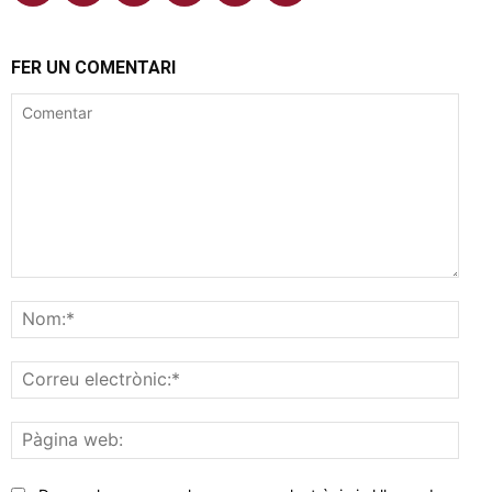
FER UN COMENTARI
Comentar
Nom
Corr
elec
Pàgi
web