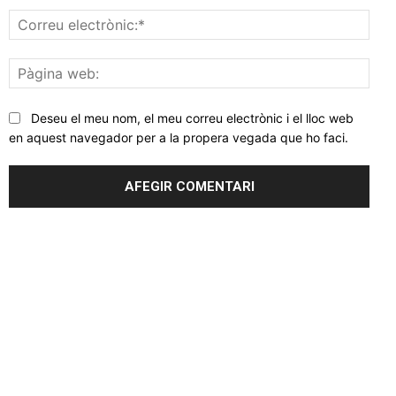
Corr
elec
Pàgi
web
Deseu el meu nom, el meu correu electrònic i el lloc web
en aquest navegador per a la propera vegada que ho faci.