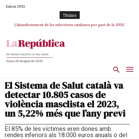
Edició 2933
TItulars
L’abandonament de les seleccions catalanes per part de la UFEC
espanyolitza l’esport del país
Els Països Catalans al teu abast
Dijous, 06 de agost del 2026
El Sistema de Salut català va
detectar 10.805 casos de
violència masclista el 2023,
un 5,22% més que l’any previ
El 85% de les víctimes eren dones amb
rendes inferiors als 18.000 euros anuals o del