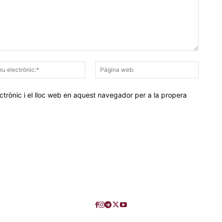
Correu
Pàgina
electrònic:*
web:
trònic i el lloc web en aquest navegador per a la propera