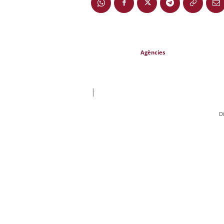
Agències
|
D