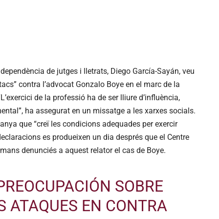
independència de jutges i lletrats, Diego García-Sayán, veu
acs” contra l’advocat Gonzalo Boye en el marc de la
’exercici de la professió ha de ser lliure d’influència,
mental”, ha assegurat en un missatge a les xarxes socials.
panya que “creï les condicions adequades per exercir
s declaracions es produeixen un dia després que el Centre
umans denunciés a aquest relator el cas de Boye.
PREOCUPACIÓN SOBRE
S ATAQUES EN CONTRA