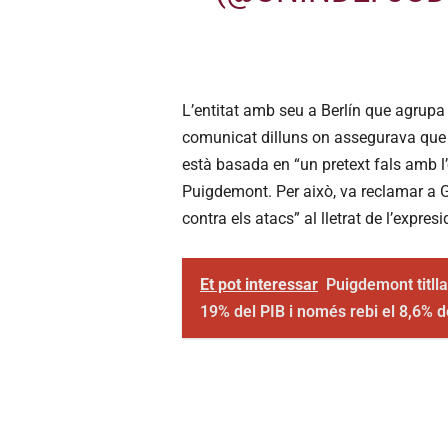
L’entitat amb seu a Berlín que agrupa
comunicat dilluns on assegurava que l
està basada en “un pretext fals amb l
Puigdemont. Per això, va reclamar a 
contra els atacs” al lletrat de l’expresi
Et pot interessar
Puigdemont titlla
19% del PIB i només rebi el 8,6% d