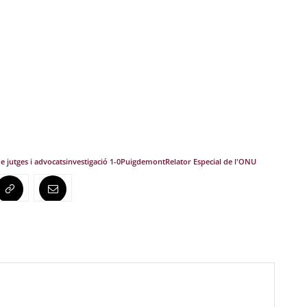
 jutges i advocats
investigació 1-0
Puigdemont
Relator Especial de l'ONU