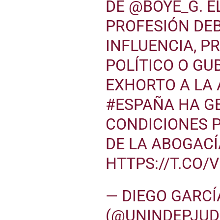
DE
@BOYE_G
. 
PROFESIÓN DEB
INFLUENCIA, P
POLÍTICO O G
EXHORTO A LA
#ESPAÑA
HA G
CONDICIONES P
DE LA ABOGACÍ
HTTPS://T.CO/
— DIEGO GARCÍ
(@UNINDEPJUD