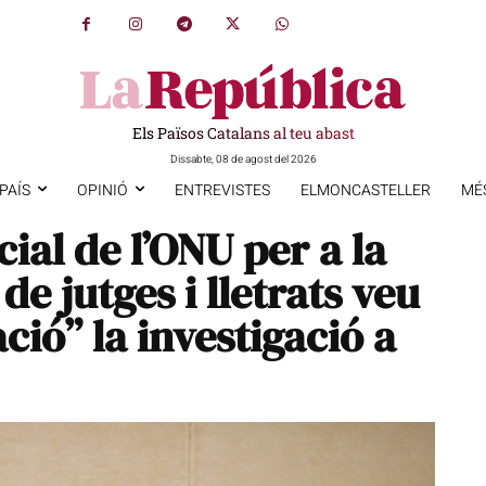
Els Països Catalans al teu abast
Dissabte, 08 de agost del 2026
PAÍS
OPINIÓ
ENTREVISTES
ELMONCASTELLER
MÉ
cial de l’ONU per a la
e jutges i lletrats veu
ió” la investigació a