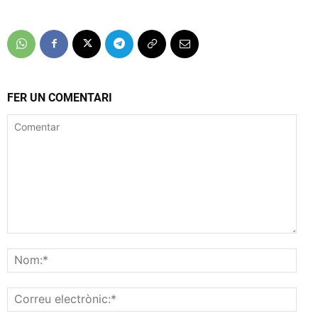
FER UN COMENTARI
Comentar
Nom
Corr
elec