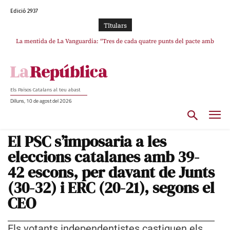
Edició 2937
TItulars
La mentida de La Vanguardia: “Tres de cada quatre punts del pacte amb
ERC s’han complert”
Els Països Catalans al teu abast
Dilluns, 10 de agost del 2026
El PSC s’imposaria a les
eleccions catalanes amb 39-
42 escons, per davant de Junts
(30-32) i ERC (20-21), segons el
CEO
Els votants independentistes castiguen els