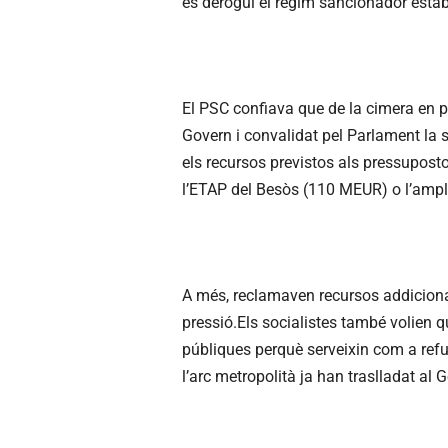
es derogui el règim sancionador establ
El PSC confiava que de la cimera en p
Govern i convalidat pel Parlament la
els recursos previstos als pressupos
l’ETAP del Besòs (110 MEUR) o l’ampl
A més, reclamaven recursos addicionals
pressió.Els socialistes també volien 
públiques perquè serveixin com a refug
l’arc metropolità ja han traslladat al 