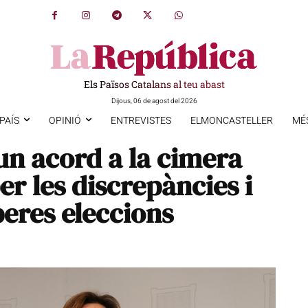
Els Països Catalans al teu abast
Dijous, 06 de agost del 2026
PAÍS
OPINIÓ
ENTREVISTES
ELMONCASTELLER
MÉ
un acord a la cimera
er les discrepàncies i
peres eleccions