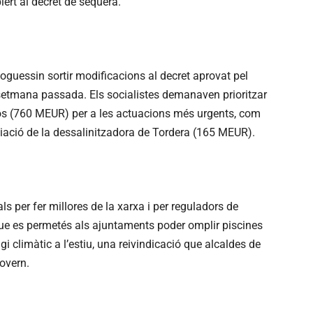
ert al decret de sequera.
oguessin sortir modificacions al decret aprovat pel
 setmana passada. Els socialistes demanaven prioritzar
tos (760 MEUR) per a les actuacions més urgents, com
iació de la dessalinitzadora de Tordera (165 MEUR).
 per fer millores de la xarxa i per reguladors de
que es permetés als ajuntaments poder omplir piscines
i climàtic a l’estiu, una reivindicació que alcaldes de
Govern.