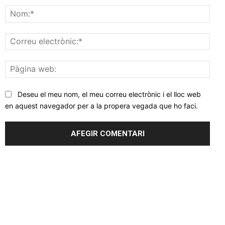
Nom
Corr
elec
Pàgi
web
Deseu el meu nom, el meu correu electrònic i el lloc web
en aquest navegador per a la propera vegada que ho faci.