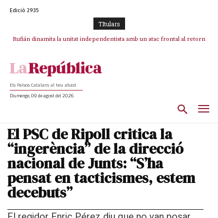
Edició 2935
TItulars
Rufián dinamita la unitat independentista amb un atac frontal al retorn
Puigdemont reivindica la transparència del seu retorn i manté el pols
ferm per la plena llibertat dels encausats
de Puigdemont
Els Països Catalans al teu abast
Diumenge, 09 de agost del 2026
El PSC de Ripoll critica la
“ingerència” de la direcció
nacional de Junts: “S’ha
pensat en tacticismes, estem
decebuts”
El regidor Enric Pérez diu que no van posar