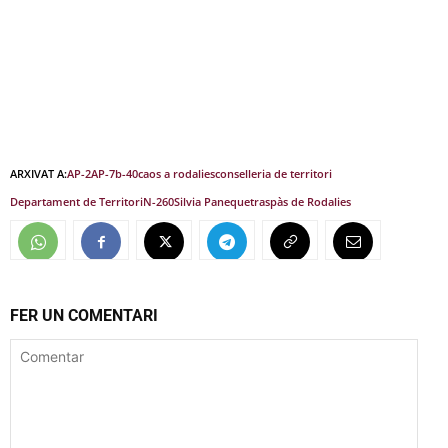
ARXIVAT A:
AP-2
AP-7
b-40
caos a rodalies
conselleria de territori
Departament de Territori
N-260
Silvia Paneque
traspàs de Rodalies
FER UN COMENTARI