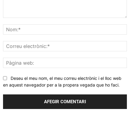
Comentar
Nom
Corr
elec
Pàgi
web
Deseu el meu nom, el meu correu electrònic i el lloc web
en aquest navegador per a la propera vegada que ho faci.