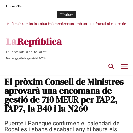
Edició 2936
TItulars
Rufián dinamita la unitat independentista amb un atac frontal al retorn de
Puigdemont reivindica la transparència del seu retorn i manté el pols ferm
per la plena llibertat dels encausats
Puigdemont
Els Països Catalans al teu abast
Diumenge, 09 de agost del 2026
El pròxim Consell de Ministres
aprovarà una encomana de
gestió de 710 MEUR per l’AP2,
l’AP7, la B40 i la N260
Puente i Paneque confirmen el calendari de
Rodalies i abans d'acabar l'any hi haurà els