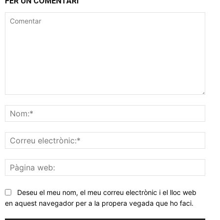
FER UN COMENTARI
Comentar
Nom
Corr
elec
Pàgi
web
Deseu el meu nom, el meu correu electrònic i el lloc web
en aquest navegador per a la propera vegada que ho faci.