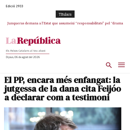
Edició 2933
TItulars
Junqueras demana a l’Estat que assumeixi “responsabilitats” pel “drama
L’abandonament de les seleccions catalanes per part de la UFEC
humà” a Ceuta i avança que Catalunya haurà de continuar acollint
espanyolitza l’esport del país
menors
Els Països Catalans al teu abast
Dijous, 06 de agost del 2026
El PP, encara més enfangat: la
jutgessa de la dana cita Feijóo
a declarar com a testimoni