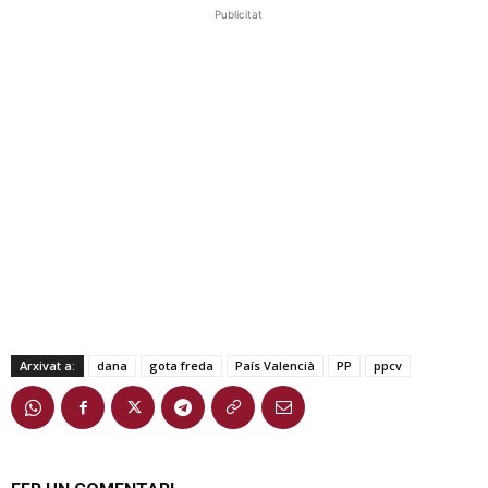
Publicitat
Arxivat a:
dana
gota freda
País Valencià
PP
ppcv