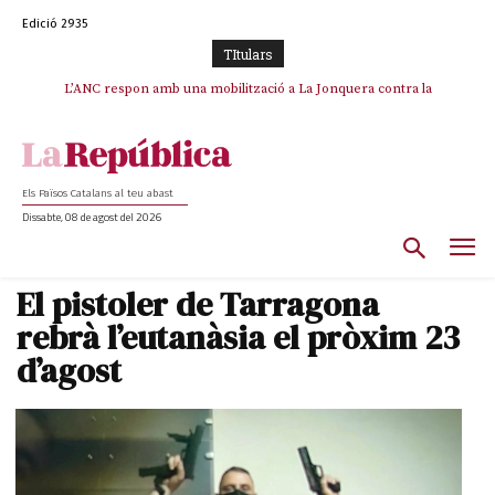
Edició 2935
TItulars
SOS Costa Brava es planta contra la “nefasta” prolongació de la C-32 i
L’ANC respon amb una mobilització a La Jonquera contra la
catalanofòbia i els abusos de la Policia Nacional
n’exigeix la retirada immediata
Els Països Catalans al teu abast
Dissabte, 08 de agost del 2026
El pistoler de Tarragona
rebrà l’eutanàsia el pròxim 23
d’agost