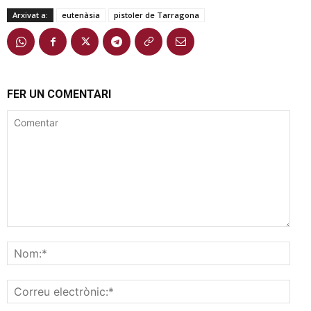
Arxivat a:
eutenàsia
pistoler de Tarragona
FER UN COMENTARI
Comentar
Nom
Corr
elec