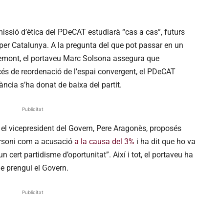
ssió d’ètica del PDeCAT estudiarà “cas a cas”, futurs
per Catalunya. A la pregunta del que pot passar en un
demont, el portaveu Marc Solsona assegura que
océs de reordenació de l’espai convergent, el PDeCAT
cia s’ha donat de baixa del partit.
Publicitat
 el vicepresident del Govern, Pere Aragonès, proposés
rsoni com a acusació
a la causa del 3%
i ha dit que ho va
n cert partidisme d’oportunitat”. Així i tot, el portaveu ha
e prengui el Govern.
Publicitat