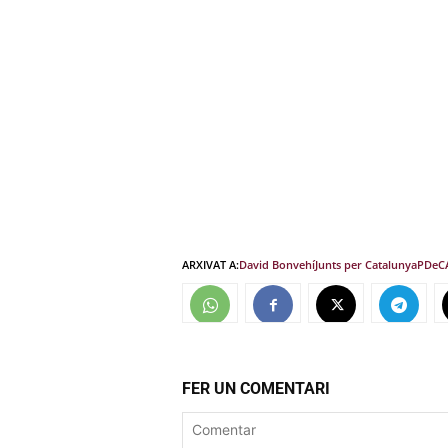
ARXIVAT A:
David Bonvehí
Junts per Catalunya
PDeC
FER UN COMENTARI