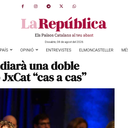
Els Països Catalans al teu abast
Dissabte, 08 de agost del 2026
PAÍS
OPINIÓ
ENTREVISTES
ELMONCASTELLER
MÉ
diarà una doble
 JxCat “cas a cas”