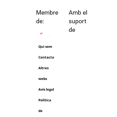
Membre
Amb el
de:
suport
de
Qui som
Contacta
Altres
webs
Avís legal
Política
de