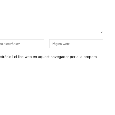
Correu
Pàgina
electrònic:*
web:
trònic i el lloc web en aquest navegador per a la propera