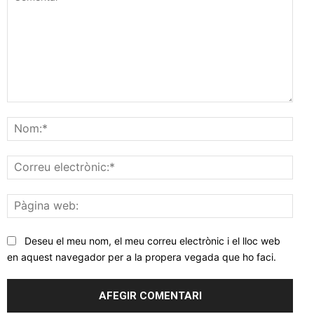
Comentar
Nom
Corr
elec
Pàgi
web
Deseu el meu nom, el meu correu electrònic i el lloc web
en aquest navegador per a la propera vegada que ho faci.