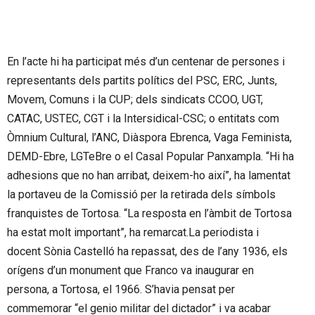
En l’acte hi ha participat més d’un centenar de persones i
representants dels partits polítics del PSC, ERC, Junts,
Movem, Comuns i la CUP; dels sindicats CCOO, UGT,
CATAC, USTEC, CGT i la Intersidical-CSC; o entitats com
Òmnium Cultural, l’ANC, Diàspora Ebrenca, Vaga Feminista,
DEMD-Ebre, LGTeBre o el Casal Popular Panxampla. “Hi ha
adhesions que no han arribat, deixem-ho així”, ha lamentat
la portaveu de la Comissió per la retirada dels símbols
franquistes de Tortosa. “La resposta en l’àmbit de Tortosa
ha estat molt important”, ha remarcat.La periodista i
docent Sònia Castelló ha repassat, des de l’any 1936, els
orígens d’un monument que Franco va inaugurar en
persona, a Tortosa, el 1966. S’havia pensat per
commemorar “el genio militar del dictador” i va acabar