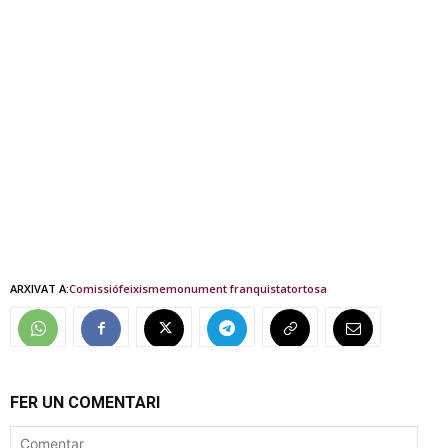
ARXIVAT A:
Comissió
feixisme
monument franquista
tortosa
FER UN COMENTARI