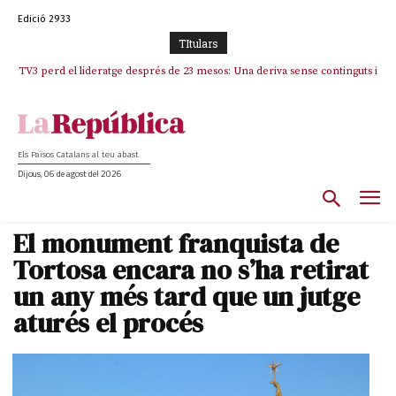
Edició 2933
TItulars
TV3 perd el lideratge després de 23 mesos: Una deriva sense continguts i
Indignació i denúncia contundent per un nou atac als drets lingüístics i a
en clau espanyola deixa el canal a mans de TVE
la dignitat humana a la Jonquera
Els Països Catalans al teu abast
Dijous, 06 de agost del 2026
El monument franquista de
Tortosa encara no s’ha retirat
un any més tard que un jutge
aturés el procés