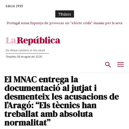
Edició 2935
TItulars
Portugal acusa Espanya de provocar un “efecte crida” massiu per la seva
“manca de regulació” migratòria
Els Països Catalans al teu abast
Dissabte, 08 de agost del 2026
El MNAC entrega la
documentació al jutjat i
desmenteix les acusacions de
l’Aragó: “Els tècnics han
treballat amb absoluta
normalitat”