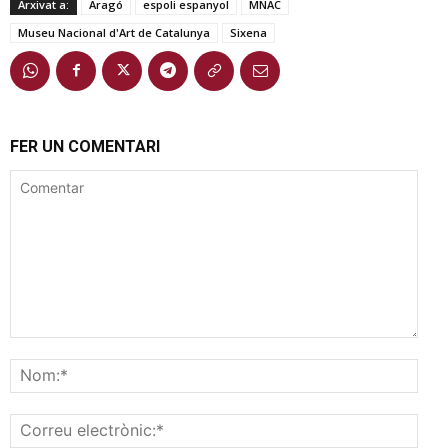
Arxivat a:
Aragó
espoli espanyol
MNAC
Museu Nacional d'Art de Catalunya
Sixena
FER UN COMENTARI
Comentar
Nom
Corr
elec