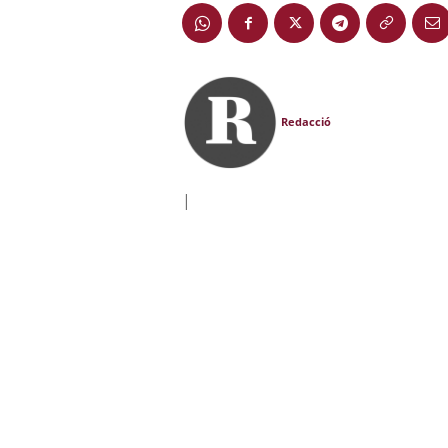
Redacció
|