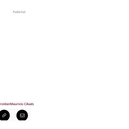
Publicitat
 roldan
Mauricio CAsals