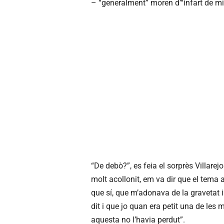
– “generalment” moren d’“infart de mi
“De debò?”, es feia el sorprès Villarej
molt acollonit, em va dir que el tema a
que sí, que m’adonava de la gravetat 
dit i que jo quan era petit una de les 
aquesta no l’havia perdut”.