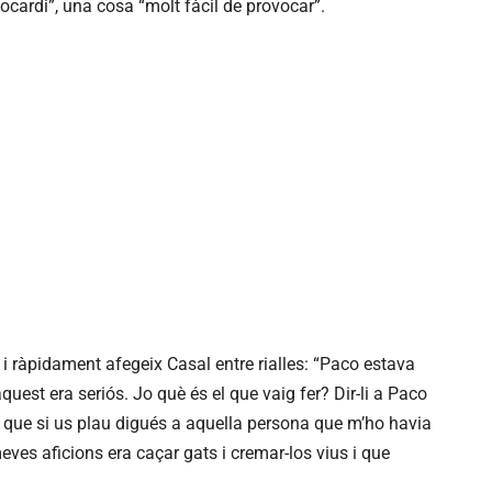
ocardi”, una cosa “molt fàcil de provocar”.
o i ràpidament afegeix Casal entre rialles: “Paco estava
quest era seriós. Jo què és el que vaig fer? Dir-li a Paco
i que si us plau digués a aquella persona que m’ho havia
meves aficions era caçar gats i cremar-los vius i que