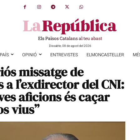
Els Països Catalans al teu abast
Dissabte, 08 de agost del 2026
PAÍS
OPINIÓ
ENTREVISTES
ELMONCASTELLER
MÉ
riós missatge de
 a l’exdirector del CNI:
es aficions és caçar
os vius”