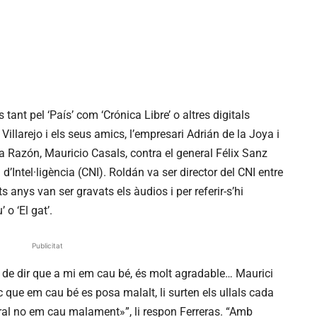
ant pel ‘País’ com ‘Crónica Libre’ o altres digitals
 Villarejo i els seus amics, l’empresari Adrián de la Joya i
La Razón, Mauricio Casals, contra el general Félix Sanz
d’Intel·ligència (CNI). Roldán va ser director del CNI entre
 anys van ser gravats els àudios i per referir-s’hi
o ‘El gat’.
Publicitat
he de dir que a mi em cau bé, és molt agradable… Maurici
 que em cau bé es posa malalt, li surten els ullals cada
ral no em cau malament»”, li respon Ferreras. “Amb