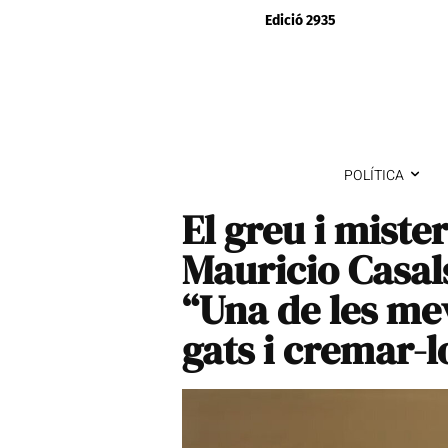
Edició 2935
POLÍTICA
El greu i miste
Mauricio Casals
“Una de les mev
gats i cremar-l