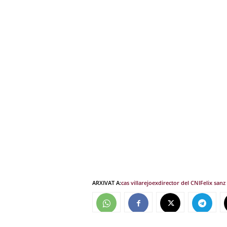
ARXIVAT A:
cas villarejo
exdirector del CNI
Felix sanz