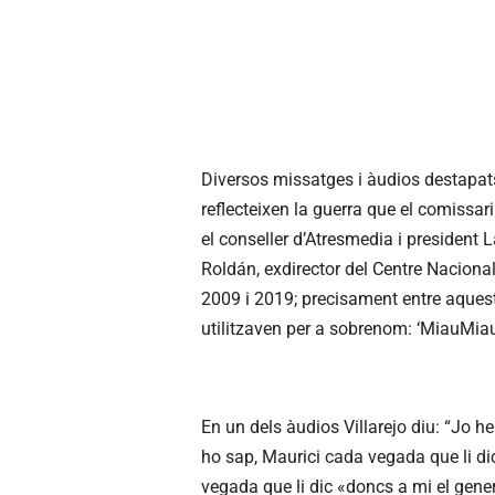
Diversos missatges i àudios destapats t
reflecteixen la guerra que el comissari
el conseller d’Atresmedia i president 
Roldán, exdirector del Centre Nacional 
2009 i 2019; precisament entre aquests
utilitzaven per a sobrenom: ‘MiauMiau’ 
En un dels àudios Villarejo diu: “Jo 
ho sap, Maurici cada vegada que li dic
vegada que li dic «doncs a mi el gene