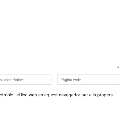
Correu
Pàgina
electrònic:*
web:
trònic i el lloc web en aquest navegador per a la propera