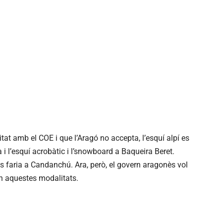
litat amb el
COE
i que l’Aragó no accepta, l’esquí alpí es
a
i l’esquí acrobàtic i l’snowboard a
Baqueira
Beret.
es faria a
Candanchú
. Ara, però, el govern aragonès vol
n aquestes modalitats.