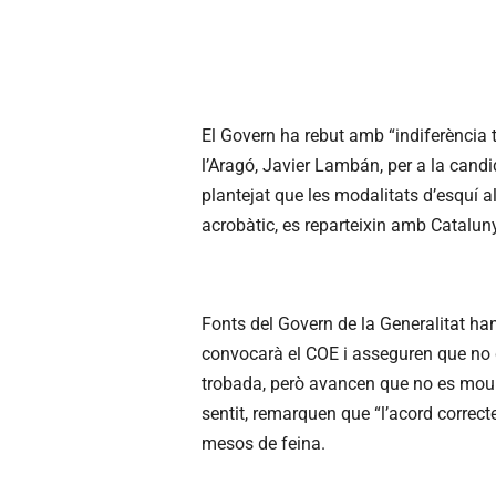
El Govern ha rebut amb “indiferència t
l’Aragó,
Javier
Lambán
, per a la cand
plantejat que les modalitats d’esquí al
acrobàtic, es reparteixin amb Cataluny
Fonts del Govern de la Generalitat han 
convocarà el
COE
i asseguren que no d
trobada, però avancen que no es moura
sentit, remarquen que “l’acord correcte
mesos de feina.