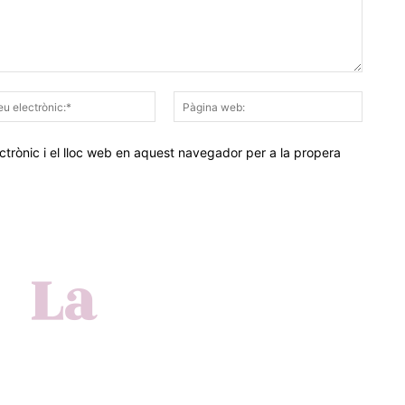
Correu
Pàgina
electrònic:*
web:
trònic i el lloc web en aquest navegador per a la propera