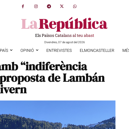
Els Països Catalans al teu abast
Divendres, 07 de agost del 2026
PAÍS
OPINIÓ
ENTREVISTES
ELMONCASTELLER
MÉ
amb “indiferència
raproposta de Lambán
hivern