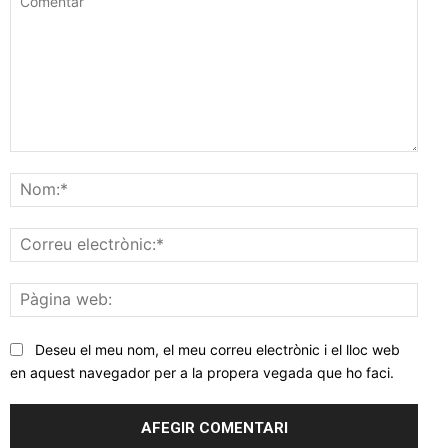
Comentar
Nom
Corr
elec
Pàgi
web
Deseu el meu nom, el meu correu electrònic i el lloc web
en aquest navegador per a la propera vegada que ho faci.