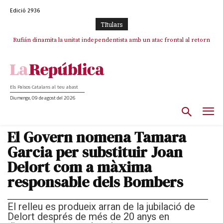
Edició 2936
TItulars
Rufián dinamita la unitat independentista amb un atac frontal al retorn
Puigdemont reivindica la transparència del seu retorn i manté el pols
ferm per la plena llibertat dels encausats
de Puigdemont
Els Països Catalans al teu abast
Diumenge, 09 de agost del 2026
El Govern nomena Tamara
Garcia per substituir Joan
Delort com a màxima
responsable dels Bombers
El relleu es produeix arran de la jubilació de
Delort després de més de 20 anys en