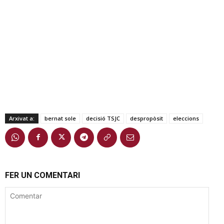
Arxivat a:
bernat sole
decisió TSJC
despropòsit
eleccions
FER UN COMENTARI