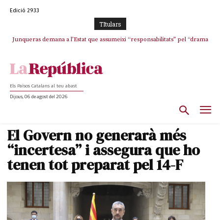
Edició 2933
TItulars
Junqueras demana a l’Estat que assumeixi “responsabilitats” pel “drama
humà” a Ceuta i avança que Catalunya haurà de continuar acollint
menors
Els Països Catalans al teu abast
Dijous, 06 de agost del 2026
El Govern no generarà més
“incertesa” i assegura que ho
tenen tot preparat pel 14-F