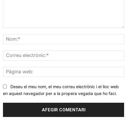
Comentar
Nom
Corr
elec
Pàgi
web
Deseu el meu nom, el meu correu electrònic i el lloc web
en aquest navegador per a la propera vegada que ho faci.