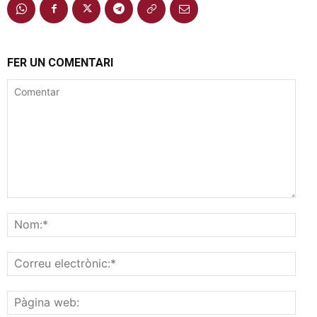
FER UN COMENTARI
Comentar
Nom
Corr
elec
Pàgi
web