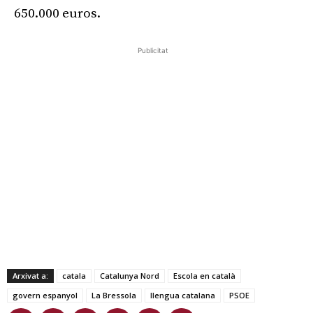
650.000 euros.
Publicitat
Arxivat a:
catala
Catalunya Nord
Escola en català
govern espanyol
La Bressola
llengua catalana
PSOE