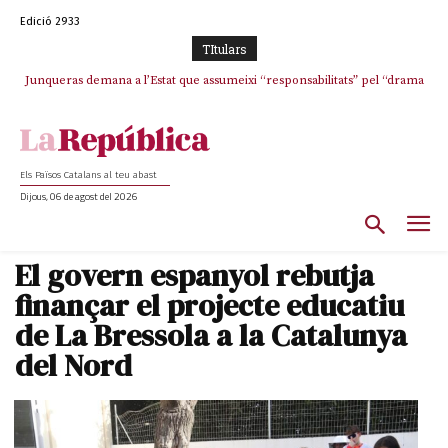
Edició 2933
TItulars
Junqueras demana a l’Estat que assumeixi “responsabilitats” pel “drama
humà” a Ceuta i avança que Catalunya haurà de continuar acollint
menors
Els Països Catalans al teu abast
Dijous, 06 de agost del 2026
El govern espanyol rebutja
finançar el projecte educatiu
de La Bressola a la Catalunya
del Nord