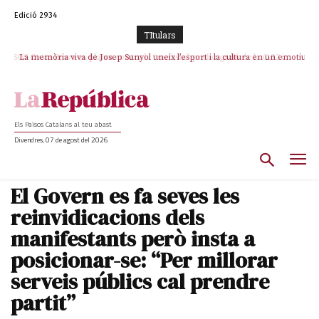
Edició 2934
TItulars
La memòria viva de Josep Sunyol uneix l’esport i la cultura en un emotiu
homenatge a Guadarrama pel seu 90è aniversari
Els Països Catalans al teu abast
Divendres, 07 de agost del 2026
El Govern es fa seves les
reinvidicacions dels
manifestants però insta a
posicionar-se: “Per millorar
serveis públics cal prendre
partit”