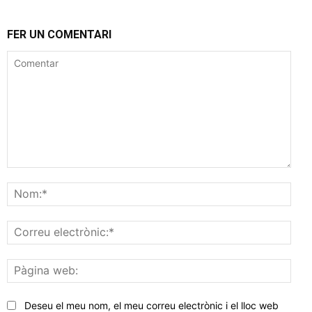
FER UN COMENTARI
Comentar
Nom
Corr
elec
Pàgi
web
Deseu el meu nom, el meu correu electrònic i el lloc web