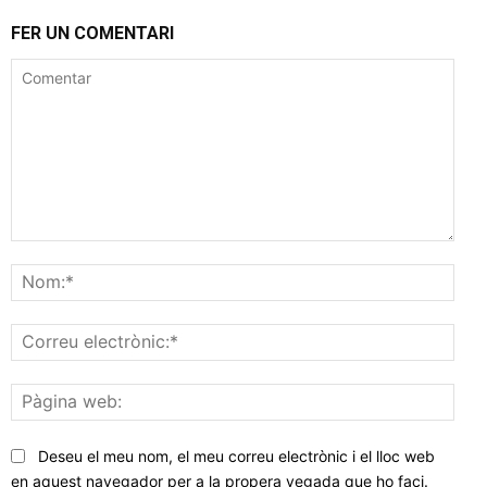
FER UN COMENTARI
Comentar
Nom
Corr
elec
Pàgi
web
Deseu el meu nom, el meu correu electrònic i el lloc web
en aquest navegador per a la propera vegada que ho faci.