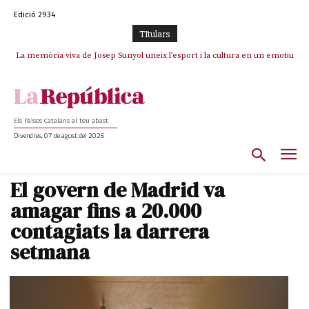
Edició 2934
TItulars
La memòria viva de Josep Sunyol uneix l’esport i la cultura en un emotiu
homenatge a Guadarrama pel seu 90è aniversari
Els Països Catalans al teu abast
Divendres, 07 de agost del 2026
El govern de Madrid va
amagar fins a 20.000
contagiats la darrera
setmana