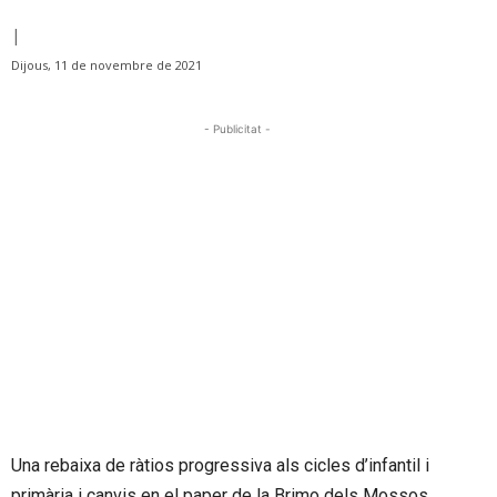
|
Dijous, 11 de novembre de 2021
- Publicitat -
Una rebaixa de ràtios progressiva als cicles d’infantil i
primària i canvis en el paper de la Brimo dels Mossos