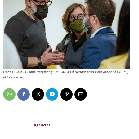
Carles Riera i Eulàlia Reguant (CUP-UNCPG) parlant amb Pere Aragonès (ERC)
el 17 de març.
Agències