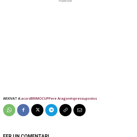
Publicitat
ARXIVAT A:
acord
BRIMO
CUP
Pere Aragonès
pressupostos
FER UN COMENTARI