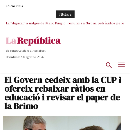
Edició 2934
TItulars
La “dignitat” a mitges de Marc Puigtió: renuncia a Girona pels àudios però
Junts exigeix que Catalunya quedi “fora” del repartiment dels menors
s’aferra als càrrecs remunerats de Sant Julià i el Consell Comarcal
migrants de Ceuta
Els Països Catalans al teu abast
Divendres, 07 de agost del 2026
El Govern cedeix amb la CUP i
ofereix rebaixar ràtios en
educació i revisar el paper de
la Brimo