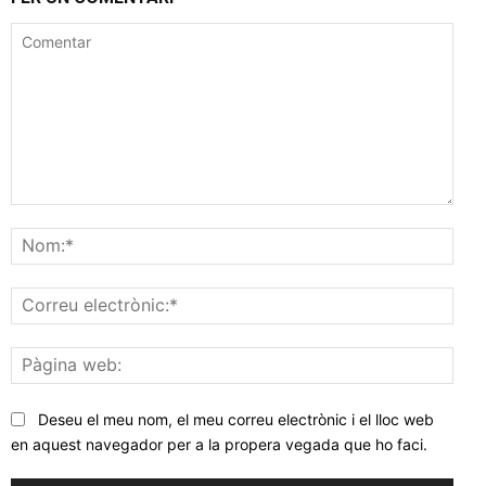
Comentar
Nom
Corr
elec
Pàgi
web
Deseu el meu nom, el meu correu electrònic i el lloc web
en aquest navegador per a la propera vegada que ho faci.