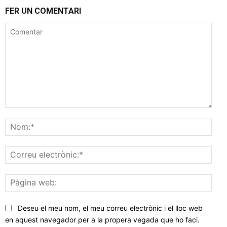
FER UN COMENTARI
Comentar
Nom
Corr
elec
Pàgi
web
Deseu el meu nom, el meu correu electrònic i el lloc web
en aquest navegador per a la propera vegada que ho faci.