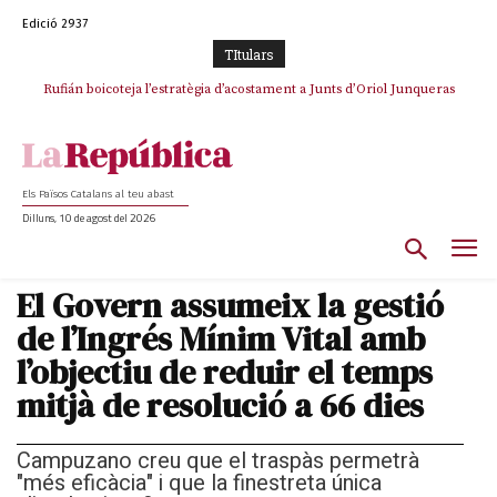
Edició 2937
TItulars
Rufián boicoteja l’estratègia d’acostament a Junts d’Oriol Junqueras
Els Països Catalans al teu abast
Dilluns, 10 de agost del 2026
El Govern assumeix la gestió
de l’Ingrés Mínim Vital amb
l’objectiu de reduir el temps
mitjà de resolució a 66 dies
Campuzano creu que el traspàs permetrà
"més eficàcia" i que la finestreta única