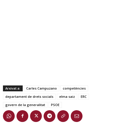
Arxivat a:
Carles Campuzano
competències
departament de drets socials
elma saiz
ERC
govern de la generalitat
PSOE