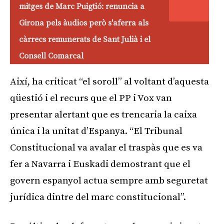
mitges de Marc Puigtió: renuncia a
Girona pels àudios però s'aferra als
càrrecs remunerats de Sant Julià i el
Consell Comarcal
Així, ha criticat “el soroll” al voltant d’aquesta
qüestió i el recurs que el PP i Vox van
presentar alertant que es trencaria la caixa
única i la unitat d’Espanya. “El Tribunal
Constitucional va avalar el traspàs que es va
fer a Navarra i Euskadi demostrant que el
govern espanyol actua sempre amb seguretat
jurídica dintre del marc constitucional”.