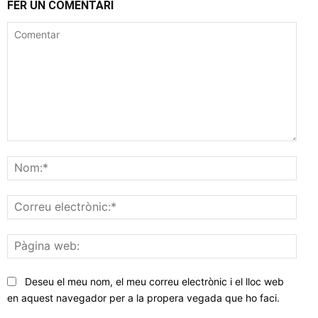
FER UN COMENTARI
Comentar
Nom
Corr
elec
Pàgi
web
Deseu el meu nom, el meu correu electrònic i el lloc web
en aquest navegador per a la propera vegada que ho faci.