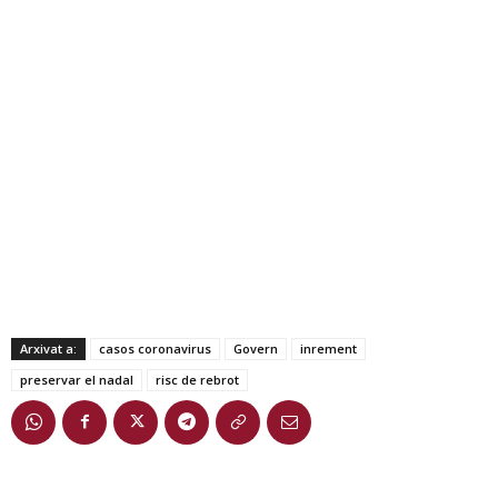
Arxivat a:
casos coronavirus
Govern
inrement
preservar el nadal
risc de rebrot