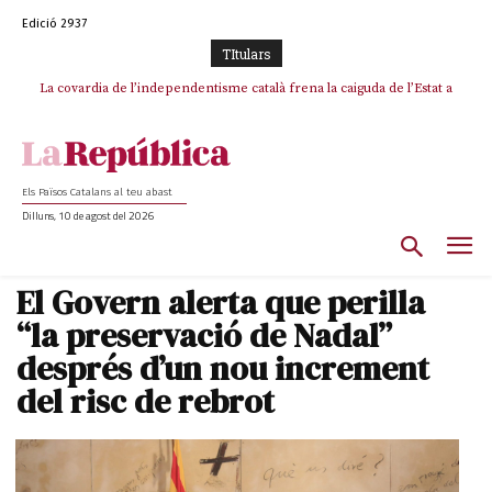
Edició 2937
TItulars
La covardia de l’independentisme català frena la caiguda de l’Estat a
Ceuta i Melilla
Els Països Catalans al teu abast
Dilluns, 10 de agost del 2026
El Govern alerta que perilla
“la preservació de Nadal”
després d’un nou increment
del risc de rebrot