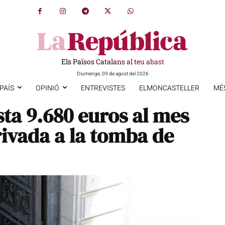
Els Països Catalans al teu abast
Diumenge, 09 de agost del 2026
PAÍS
OPINIÓ
ENTREVISTES
ELMONCASTELLER
MÉ
sta 9.680 euros al mes
rivada a la tomba de