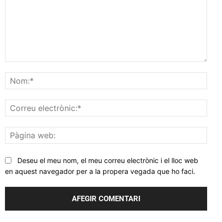
Comentar
Nom
Corr
elec
Pàgi
web
Deseu el meu nom, el meu correu electrònic i el lloc web
en aquest navegador per a la propera vegada que ho faci.