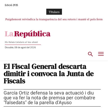
Edició 2935
TItulars
Puigdemont reivindica la transparència del seu retorn i manté el pols ferm
Portugal acusa Espanya de provocar un “efecte crida” massiu per la seva
per la plena llibertat dels encausats
“manca de regulació” migratòria
Els Països Catalans al teu abast
Dissabte, 08 de agost del 2026
El Fiscal General descarta
dimitir i convoca la Junta de
Fiscals
García Ortiz defensa la seva actuació i diu
que va fer la nota de premsa per combatre
"falsedats" de la parella d'Ayuso