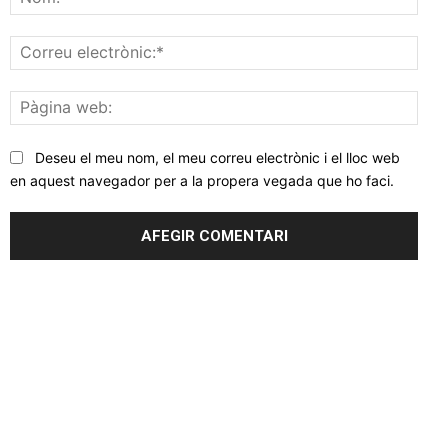
Corr
elec
Pàgi
web
Deseu el meu nom, el meu correu electrònic i el lloc web
en aquest navegador per a la propera vegada que ho faci.