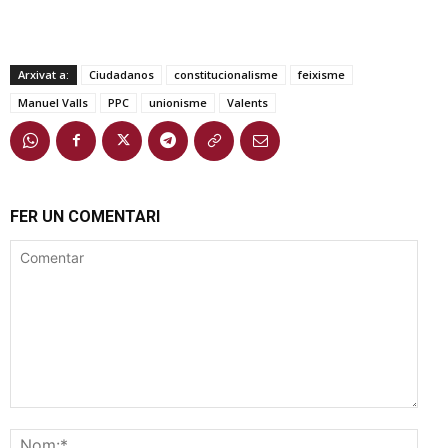
Arxivat a:
Ciudadanos
constitucionalisme
feixisme
Manuel Valls
PPC
unionisme
Valents
FER UN COMENTARI
Comentar
Nom