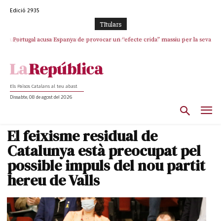
Edició 2935
TItulars
Portugal acusa Espanya de provocar un “efecte crida” massiu per la seva
“manca de regulació” migratòria
Els Països Catalans al teu abast
Dissabte, 08 de agost del 2026
El feixisme residual de
Catalunya està preocupat pel
possible impuls del nou partit
hereu de Valls