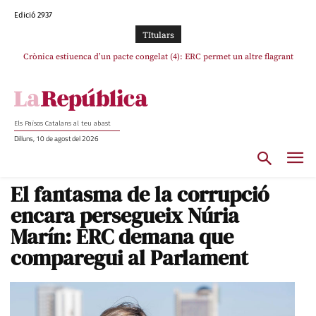
Edició 2937
TItulars
Crònica estiuenca d’un pacte congelat (4): ERC permet un altre flagrant
Rufián boicoteja l’estratègia d’acostament a Junts d’Oriol Junqueras
incompliment de l’acord, les seleccions catalanes un cop més sacrificades
Els Països Catalans al teu abast
Dilluns, 10 de agost del 2026
El fantasma de la corrupció
encara persegueix Núria
Marín: ERC demana que
comparegui al Parlament