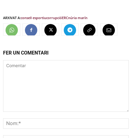
ARXIVAT A:
consell esportiu
corrupció
ERC
núria marín
FER UN COMENTARI
Comentar
Nom