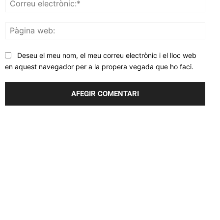
Corr
elec
Pàgi
web
Deseu el meu nom, el meu correu electrònic i el lloc web
en aquest navegador per a la propera vegada que ho faci.