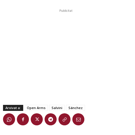
Publicitat
Arxivat a:
Open Arms
Salvini
Sánchez