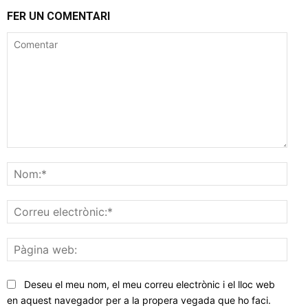
FER UN COMENTARI
Comentar
Nom
Corr
elec
Pàgi
web
Deseu el meu nom, el meu correu electrònic i el lloc web
en aquest navegador per a la propera vegada que ho faci.