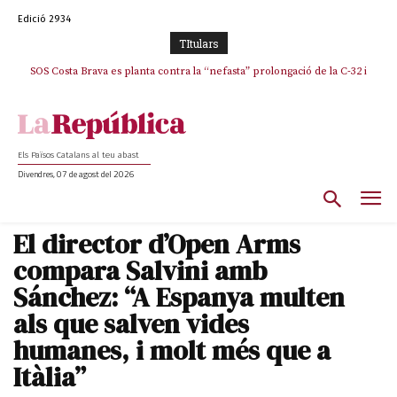
Edició 2934
TItulars
SOS Costa Brava es planta contra la “nefasta” prolongació de la C-32 i
n’exigeix la retirada immediata
Els Països Catalans al teu abast
Divendres, 07 de agost del 2026
El director d’Open Arms
compara Salvini amb
Sánchez: “A Espanya multen
als que salven vides
humanes, i molt més que a
Itàlia”