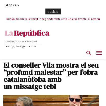
Edició 2935
TItulars
Rufián dinamita la unitat independentista amb un atac frontal al retorn
Puigdemont reivindica la transparència del seu retorn i manté el pols
ferm per la plena llibertat dels encausats
de Puigdemont
Els Països Catalans al teu abast
Diumenge, 09 de agost del 2026
El conseller Vila mostra el seu
“profund malestar” per l’obra
catalanòfoba amb
un missatge tebi