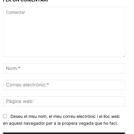
Comentar
Nom
Corr
elec
Pàgi
web
Deseu el meu nom, el meu correu electrònic i el lloc web
en aquest navegador per a la propera vegada que ho faci.