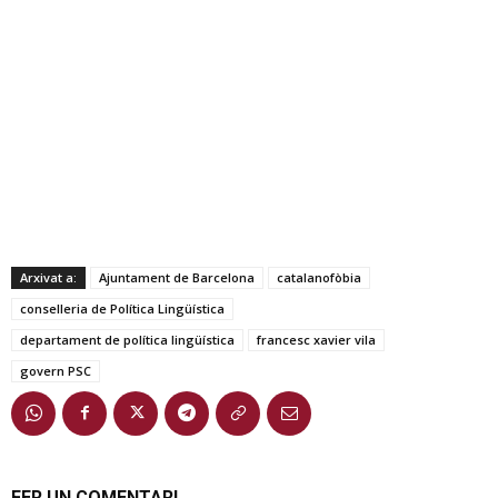
Arxivat a:
Ajuntament de Barcelona
catalanofòbia
conselleria de Política Lingüística
departament de política lingüística
francesc xavier vila
govern PSC
FER UN COMENTARI