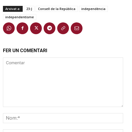
Arxivat a:
23-J
Consell de la República
independència
independentisme
FER UN COMENTARI
Comentar
Nom