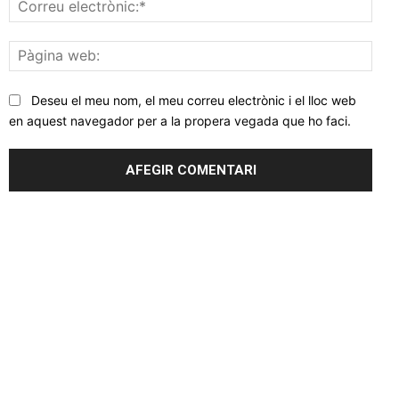
Corr
elec
Pàgi
web
Deseu el meu nom, el meu correu electrònic i el lloc web
en aquest navegador per a la propera vegada que ho faci.