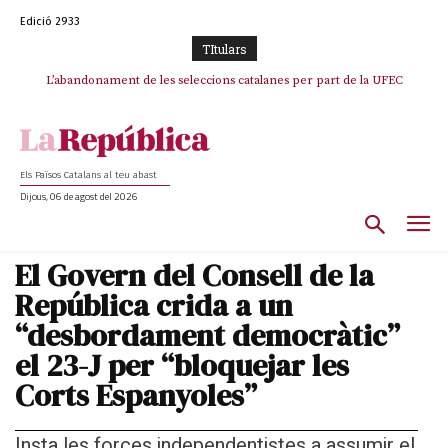
Edició 2933
TItulars
L’abandonament de les seleccions catalanes per part de la UFEC
espanyolitza l’esport del país
Els Països Catalans al teu abast
Dijous, 06 de agost del 2026
El Govern del Consell de la
República crida a un
“desbordament democràtic”
el 23-J per “bloquejar les
Corts Espanyoles”
Insta les forces independentistes a assumir el