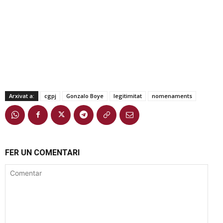
Arxivat a:
cgpj
Gonzalo Boye
legitimitat
nomenaments
FER UN COMENTARI