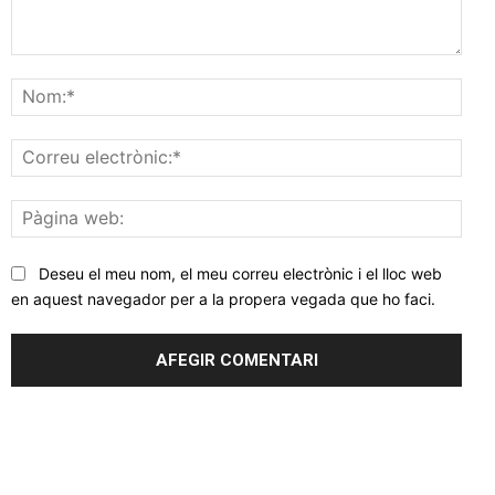
Comentar
Nom
Corr
elec
Pàgi
web
Deseu el meu nom, el meu correu electrònic i el lloc web
en aquest navegador per a la propera vegada que ho faci.