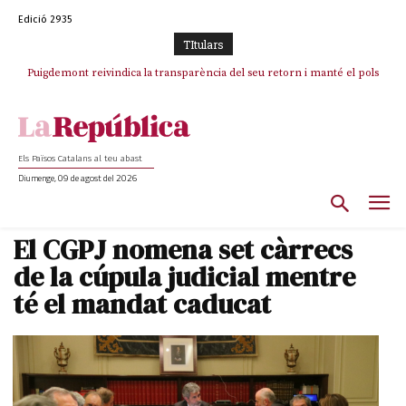
Edició 2935
TItulars
Puigdemont reivindica la transparència del seu retorn i manté el pols
ferm per la plena llibertat dels encausats
Els Països Catalans al teu abast
Diumenge, 09 de agost del 2026
El CGPJ nomena set càrrecs
de la cúpula judicial mentre
té el mandat caducat