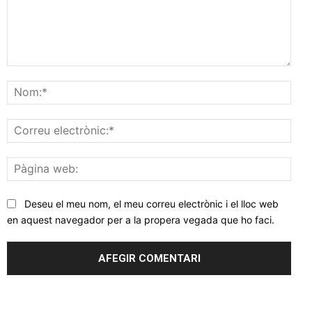
Comentar
Nom
Corr
elec
Pàgi
web
Deseu el meu nom, el meu correu electrònic i el lloc web
en aquest navegador per a la propera vegada que ho faci.