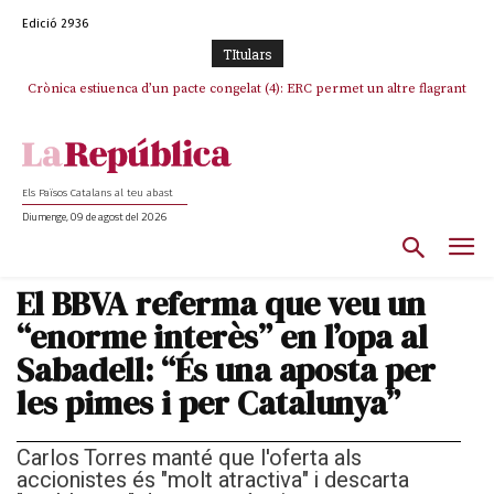
Edició 2936
TItulars
Crònica estiuenca d’un pacte congelat (4): ERC permet un altre flagrant
Rufián boicoteja l’estratègia d’acostament a Junts d’Oriol Junqueras
incompliment de l’acord, les seleccions catalanes un cop més
sacrificades
Els Països Catalans al teu abast
Diumenge, 09 de agost del 2026
El BBVA referma que veu un
“enorme interès” en l’opa al
Sabadell: “És una aposta per
les pimes i per Catalunya”
Carlos Torres manté que l'oferta als
accionistes és "molt atractiva" i descarta