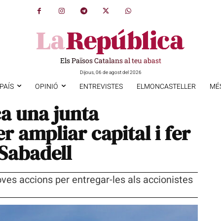
Els Països Catalans al teu abast
Dijous, 06 de agost del 2026
PAÍS
OPINIÓ
ENTREVISTES
ELMONCASTELLER
MÉ
a una junta
er ampliar capital i fer
 Sabadell
es accions per entregar-les als accionistes