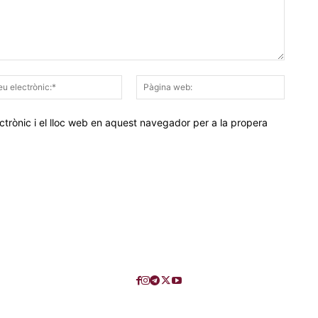
Correu
Pàgina
electrònic:*
web:
trònic i el lloc web en aquest navegador per a la propera